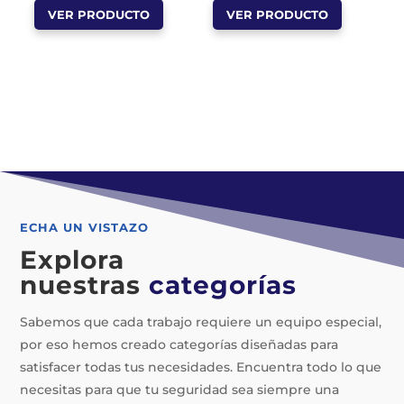
VER PRODUCTO
VER PRODUCTO
producto
producto
tiene
tiene
múltiples
múltiples
variantes.
variantes.
Las
Las
opciones
opciones
se
se
pueden
pueden
elegir
elegir
ECHA UN VISTAZO
en
en
Explora
la
la
nuestras
categorías
página
página
de
de
Sabemos que cada trabajo requiere un equipo especial,
producto
producto
por eso hemos creado categorías diseñadas para
satisfacer todas tus necesidades. Encuentra todo lo que
necesitas para que tu seguridad sea siempre una