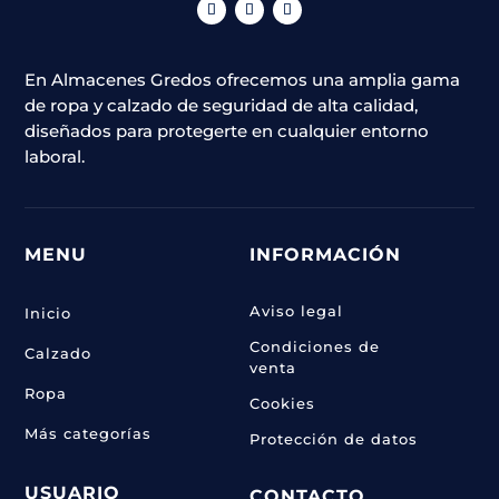
se
pueden
elegir
En Almacenes Gredos ofrecemos una amplia gama
en
de ropa y calzado de seguridad de alta calidad,
la
diseñados para protegerte en cualquier entorno
página
laboral.
de
producto
MENU
INFORMACIÓN
Aviso legal
Inicio
Condiciones de
Calzado
venta
Ropa
Cookies
Más categorías
Protección de datos
USUARIO
CONTACTO