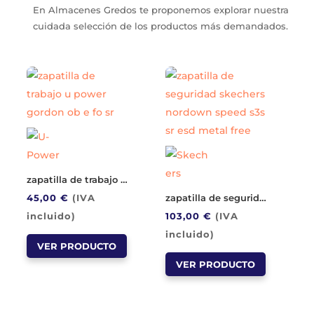
En Almacenes Gredos te proponemos explorar nuestra
cuidada selección de los productos más demandados.
zapatilla de trabajo u power gordon ob e fo sr
zapatilla de seguridad skechers nordown speed s3s sr esd metal free
45,00
€
(IVA
incluido)
103,00
€
(IVA
Este
incluido)
VER PRODUCTO
producto
Este
VER PRODUCTO
tiene
producto
múltiples
tiene
variantes.
múltiples