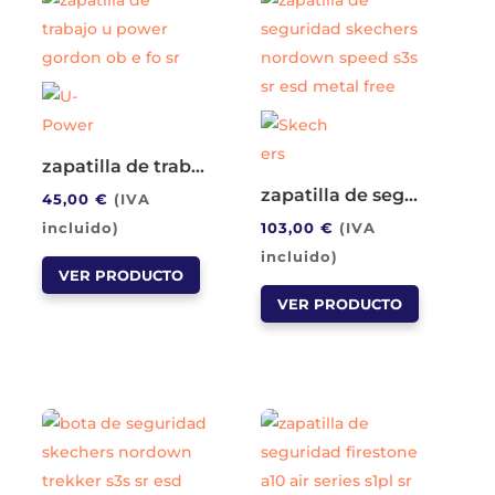
zapatilla de trabajo u power gordon ob e fo sr
zapatilla de seguridad skechers nordown speed s3s sr esd metal free
45,00
€
(IVA
incluido)
103,00
€
(IVA
Este
incluido)
VER PRODUCTO
producto
Este
VER PRODUCTO
tiene
producto
múltiples
tiene
variantes.
múltiples
Las
variantes.
opciones
Las
se
opciones
pueden
se