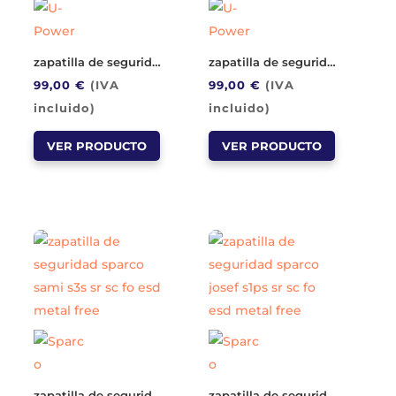
en
elegir
la
en
página
la
zapatilla de seguridad u power brienne s1ps hi hro fo sr esd metal free
zapatilla de seguridad u power arya s1ps hi hro fo sr esd metal free
de
página
99,00
€
(IVA
99,00
€
(IVA
producto
de
incluido)
incluido)
producto
Este
Este
VER PRODUCTO
VER PRODUCTO
producto
producto
tiene
tiene
múltiples
múltiples
variantes.
variantes.
Las
Las
opciones
opciones
se
se
pueden
pueden
elegir
elegir
en
en
la
la
zapatilla de seguridad sparco sami s3s sr sc fo esd metal free
zapatilla de seguridad sparco josef s1ps sr sc fo esd metal free