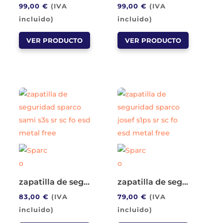
99,00
€
(IVA
99,00
€
(IVA
producto
de
incluido)
incluido)
producto
Este
Este
VER PRODUCTO
VER PRODUCTO
producto
producto
tiene
tiene
múltiples
múltiples
variantes.
variantes.
Las
Las
opciones
opciones
se
se
pueden
pueden
elegir
elegir
en
en
la
la
zapatilla de seguridad sparco sami s3s sr sc fo esd metal free
zapatilla de seguridad sparco josef s1ps sr sc fo esd metal free
página
página
83,00
€
(IVA
79,00
€
(IVA
de
de
incluido)
incluido)
producto
producto
Este
Este