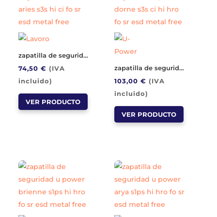
se
se
pueden
pueden
elegir
elegir
en
en
zapatilla de seguridad lavoro aries s3s hi ci fo sr esd metal free
la
la
zapatilla de seguridad u power dorne s3s ci hi hro fo sr esd metal free
74,50
€
(IVA
página
página
incluido)
103,00
€
(IVA
de
de
Este
incluido)
producto
producto
VER PRODUCTO
producto
Este
VER PRODUCTO
tiene
producto
múltiples
tiene
variantes.
múltiples
Las
variantes.
opciones
Las
se
opciones
pueden
se
elegir
pueden