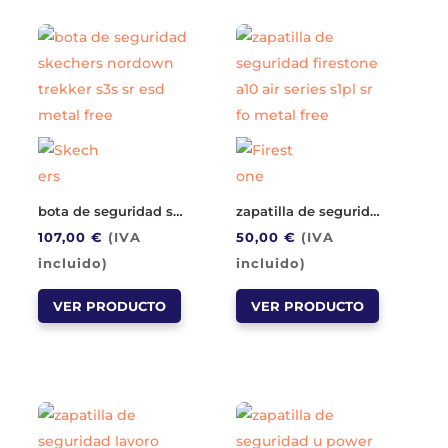
Las
variantes.
opciones
Las
se
opciones
pueden
se
elegir
pueden
en
elegir
la
en
página
la
bota de seguridad skechers nordown trekker s3s sr esd metal free
zapatilla de seguridad firestone a10 air series s1pl sr fo metal free
de
página
107,00
€
(IVA
50,00
€
(IVA
producto
de
incluido)
incluido)
producto
Este
Este
VER PRODUCTO
VER PRODUCTO
producto
producto
tiene
tiene
múltiples
múltiples
variantes.
variantes.
Las
Las
opciones
opciones