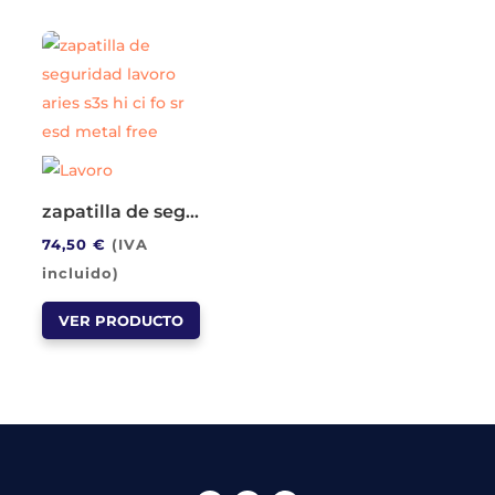
variantes.
variantes.
Las
Las
opciones
opciones
se
se
pueden
pueden
elegir
elegir
en
en
zapatilla de seguridad lavoro aries s3s hi ci fo sr esd metal free
la
la
74,50
€
(IVA
página
página
incluido)
de
de
Este
producto
producto
VER PRODUCTO
producto
tiene
múltiples
variantes.
Las
opciones