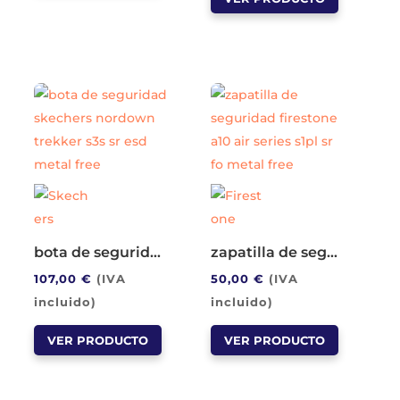
tiene
producto
múltiples
tiene
variantes.
múltiples
Las
variantes.
opciones
Las
se
opciones
pueden
se
elegir
pueden
en
elegir
la
en
página
la
bota de seguridad skechers nordown trekker s3s sr esd metal free
zapatilla de seguridad firestone a10 air series s1pl sr fo metal free
de
página
107,00
€
(IVA
50,00
€
(IVA
producto
de
incluido)
incluido)
producto
Este
Este
VER PRODUCTO
VER PRODUCTO
producto
producto
tiene
tiene
múltiples
múltiples