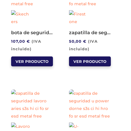
elegir
pueden
en
elegir
la
en
página
la
bota de seguridad skechers nordown trekker s3s sr esd metal free
zapatilla de seguridad firestone a10 air series s1pl sr fo metal free
de
página
107,00
€
(IVA
50,00
€
(IVA
producto
de
incluido)
incluido)
producto
Este
Este
VER PRODUCTO
VER PRODUCTO
producto
producto
tiene
tiene
múltiples
múltiples
variantes.
variantes.
Las
Las
opciones
opciones
se
se
pueden
pueden
elegir
elegir