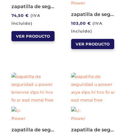
en
en
zapatilla de seguridad lavoro aries s3s hi ci fo sr esd metal free
la
la
zapatilla de seguridad u power dorne s3s ci hi hro fo sr esd metal free
74,50
€
(IVA
página
página
incluido)
103,00
€
(IVA
de
de
Este
incluido)
producto
producto
VER PRODUCTO
producto
Este
VER PRODUCTO
tiene
producto
múltiples
tiene
variantes.
múltiples
Las
variantes.
opciones
Las
se
opciones
pueden
se
elegir
pueden
en
elegir
la
en
página
la
zapatilla de seguridad u power brienne s1ps hi hro fo sr esd metal free
zapatilla de seguridad u power arya s1ps hi hro fo sr esd metal free
de
página