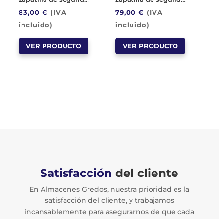
página
página
83,00
€
(IVA
79,00
€
(IVA
de
de
incluido)
incluido)
producto
producto
Este
Este
VER PRODUCTO
VER PRODUCTO
producto
producto
tiene
tiene
múltiples
múltiples
variantes.
variantes.
Las
Las
opciones
opciones
se
se
pueden
pueden
elegir
elegir
en
en
Satisfacción
del cliente
la
la
En Almacenes Gredos, nuestra prioridad es la
página
página
satisfacción del cliente, y trabajamos
de
de
incansablemente para asegurarnos de que cada
producto
producto