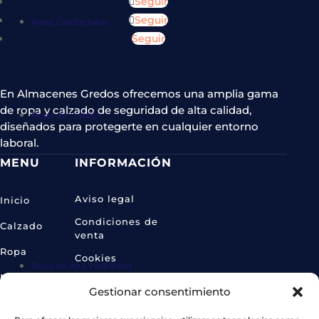
Seguir
Seguir
Ropa Calefactable
Seguir
En Almacenes Gredos ofrecemos una amplia gama
de ropa y calzado de seguridad de alta calidad,
Ropa de Trabajo
diseñados para protegerte en cualquier entorno
laboral.
MENU
INFORMACIÓN
Aviso legal
Inicio
Condiciones de
Calzado
venta
Ropa
Cookies
Ropa de Alta Visibilidad
Más
Protección de datos
Gestionar consentimiento
categorías
CONTACTO