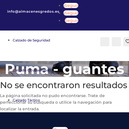
Seguir
info@almacenesgredos.es
Seguir
Seguir
Calzado de Seguridad
Buscar
Cuenta
Puma - guantes
Calzado Ocupacional
No se encontraron resultados
La página solicitada no pudo encontrarse. Trate de
Calzado Táctico
perfeccionar su búsqueda o utilice la navegación para
localizar la entrada.