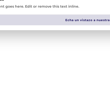
nt goes here. Edit or remove this text inline.
alajara
Echa un vistazo a nuestra