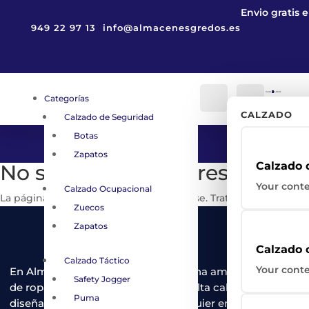
Envio gratis 
949 22 97 13
info@almacenesgredos.es
Carro
0
0,00
€
Categorías
Cuenta
Buscar
CALZADO
Calzado de Seguridad
Botas
Zapatos
Calzado 
No se encontraron resultados
Your conte
Calzado Ocupacional
La página solicitada no pudo encontrarse. Trate de perfecciona
Zuecos
Zapatos
Calzado 
Calzado Táctico
Your conte
En Almacenes Gredos ofrecemos una amplia gama
Safety Jogger
de ropa y calzado de seguridad de alta calidad,
Puma
diseñados para protegerte en cualquier entorno