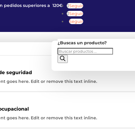
en pedidos superiores a 120€
Seguir
Seguir
Seguir
¿Buscas un producto?
Búsqueda
Mascarillas
de
productos
de seguridad
nt goes here. Edit or remove this text inline.
r su búsqueda o utilice la navegación para localizar la entrada
ocupacional
nt goes here. Edit or remove this text inline.