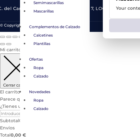
Semimascarillas
Your conte
C. del Cardenal González de Mendoza, 7, LOCAL, 19001 Guad
Mascarillas
© Copyright Almacenes Gredos 2025.
Complementos de Calzado
Calcetines
Plantillas
Mi carrito
Ofertas
Ropa
Calzado
Cerrar carrito
El carrito está vacío.
Novedades
Parece que aún no te has decidido.
Ropa
¿Tienes un código de descuento?
Calzado
Aplicar
Subtotal
0,00
€
Envíos
Total
0,00
€