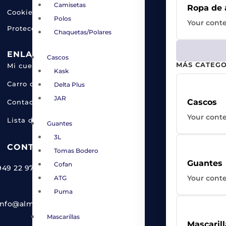
Camisetas
Ropa de a
Cookies
Polos
Your conte
Protección de datos
Chaquetas/Polares
ENLACES CLAVE
Cascos
MÁS CATEGO
Mi cuenta
Kask
Carro de la compra
Delta Plus
JAR
Cascos
Contacta con nosotros
Your conte
Lista de deseos
Guantes
3L
CONTACTO
Tomas Bodero
Guantes
Cofan
949 22 97 13
Your conte
ATG
Puma
info@almacenesgredos.com
Mascarillas
Mascarill