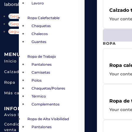
Lavoro
laboral.
Calzado 
Seguir
Ropa Calefactable
Your conte
Seguir
Chaquetas
Seguir
Chalecos
Guantes
ROPA
MENU
Ropa de Trabajo
Inicio
Pantalones
Ropa cal
Calzado
Camisetas
Your conte
Polos
Ropa
Chaquetas/Polares
Más categorías
Térmico
Ropa de 
Complementos
INFORMACIÓN
Your conte
Aviso legal
Ropa de Alta Visibilidad
Condiciones de
Pantalones
venta