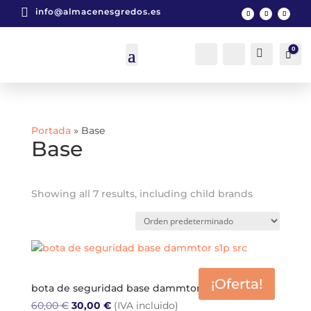

info@almacenesgredos.es
0
Cuenta
Buscar
Car
0
Portada
»
Base
Base
Showing all 7 results, including child brands
¡Oferta!
bota de seguridad base dammtor s1p src
El
El
60,00
€
30,00
€
(IVA incluido)