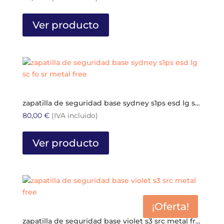
en
Este
la
producto
Ver producto
página
tiene
de
múltiples
producto
variantes.
Las
opciones
se
pueden
zapatilla de seguridad base sydney s1ps esd lg sc fo sr metal free
elegir
80,00
€
(IVA incluido)
en
Este
la
producto
Ver producto
página
tiene
de
múltiples
producto
variantes.
Las
opciones
¡Oferta!
se
pueden
zapatilla de seguridad base violet s3 src metal free