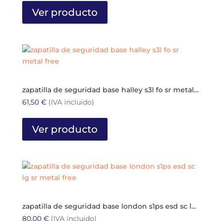
en
original
actual
producto
Ver producto
la
era:
es:
tiene
página
60,00 €.
30,00 €.
múltiples
de
variantes.
producto
Las
opciones
se
pueden
zapatilla de seguridad base halley s3l fo sr metal free
elegir
61,50
€
(IVA incluido)
en
Este
la
producto
Ver producto
página
tiene
de
múltiples
producto
variantes.
Las
opciones
se
pueden
zapatilla de seguridad base london s1ps esd sc lg sr metal free
elegir
80,00
€
(IVA incluido)