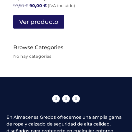
elegir
El
El
97,50
€
90,00
€
(IVA incluido)
en
precio
precio
Este
la
original
actual
producto
Ver producto
página
era:
es:
tiene
de
97,50 €.
90,00 €.
múltiples
producto
variantes.
Las
Browse Categories
opciones
No hay categorías
se
pueden
elegir
en
la
página
de
producto
En Almacenes Gredos ofrecemos una amplia gama
de ropa y calzado de seguridad de alta calidad,
diseñados para protegerte en cualquier entorno