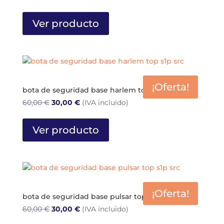
precio
precio
Este
original
actual
producto
Ver producto
era:
es:
tiene
60,00 €.
30,00 €.
múltiples
variantes.
Las
opciones
¡Oferta!
se
bota de seguridad base harlem top s1p src
pueden
El
El
60,00
€
30,00
€
(IVA incluido)
elegir
precio
precio
Este
en
original
actual
producto
Ver producto
la
era:
es:
tiene
página
60,00 €.
30,00 €.
múltiples
de
variantes.
producto
Las
opciones
¡Oferta!
se
bota de seguridad base pulsar top s1p src
pueden
El
El
60,00
€
30,00
€
(IVA incluido)
elegir
precio
precio
Este