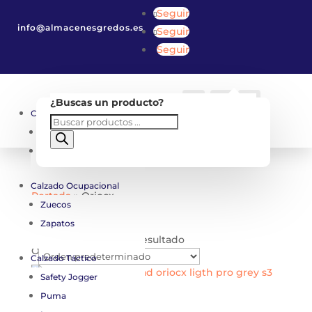
Seguir
info@almacenesgredos.es
Seguir
Seguir
Carro
0
0,00
€
¿Buscas un producto?
Calzado de Seguridad
Cuenta
Buscar
Búsqueda
Botas
de
Zapatos
productos
Calzado Ocupacional
Portada
»
Oriocx
Zuecos
Oriocx
Zapatos
Mostrando el único resultado
Calzado Táctico
Safety Jogger
Puma