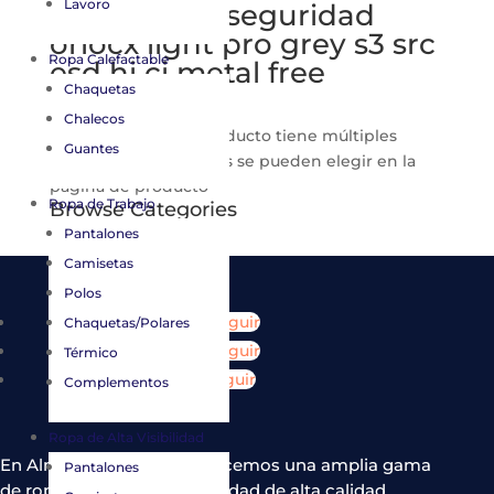
Lavoro
zapatilla de seguridad
oriocx light pro grey s3 src
Ropa Calefactable
esd hi ci metal free
Chaquetas
90,50
€
(IVA incluido)
Chalecos
Ver producto
Este producto tiene múltiples
Guantes
variantes. Las opciones se pueden elegir en la
página de producto
Ropa de Trabajo
Browse Categories
Pantalones
No hay categorías
Camisetas
Polos
Seguir
Chaquetas/Polares
Seguir
Térmico
Seguir
Complementos
Ropa de Alta Visibilidad
En Almacenes Gredos ofrecemos una amplia gama
Pantalones
de ropa y calzado de seguridad de alta calidad,