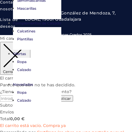
Semimascarillas
Contacta con
Mascarillas
nosotros
C. del Cardenal González de Mendoza, 7,
LOCAL, 19001 Guadalajara
Lista de
Complementos de Calzado
deseos
Calcetines
© Copyright Almacenes Gredos 2025.
Mi carrito
Plantillas
Ofertas
Ropa
Calzado
Cerrar carrito
El carrito está vacío.
Parece que aún no te has decidido.
Novedades
¿Tienes un código de descuento?
Ropa
Aplicar
Calzado
Subtotal
0,00
€
Envíos
Total
0,00
€
El carrito está vacío. Compra ya