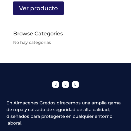
producto
Ver producto
tiene
múltiples
variantes.
Las
Browse Categories
opciones
No hay categorías
se
pueden
elegir
en
la
página
de
producto
En Almacenes Gredos ofrecemos una amplia gama
de ropa y calzado de seguridad de alta calidad,
diseñados para protegerte en cualquier entorno
laboral.