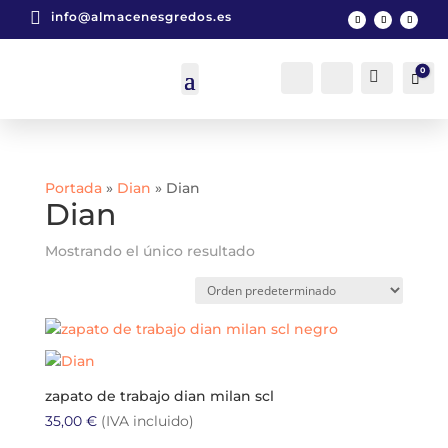

info@almacenesgredos.es
0
Cuenta
Buscar
Car
0
Portada
»
Dian
»
Dian
Dian
Mostrando el único resultado
zapato de trabajo dian milan scl
35,00
€
(IVA incluido)
Este