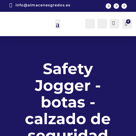

info@almacenesgredos.es
0
Cuenta
Buscar
Car
0
Safety
Jogger -
botas -
calzado de
seguridad