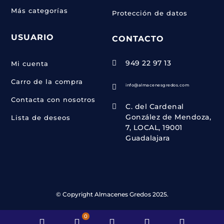
Más categorías
Protección de datos
USUARIO
CONTACTO
949 22 97 13

Mi cuenta
Carro de la compra
info@almacenesgredos.com

Contacta con nosotros
C. del Cardenal

González de Mendoza,
Lista de deseos
7, LOCAL, 19001
Guadalajara
© Copyright Almacenes Gredos 2025.
0
Inicio
WooCommerce
Phone
Email
Whats