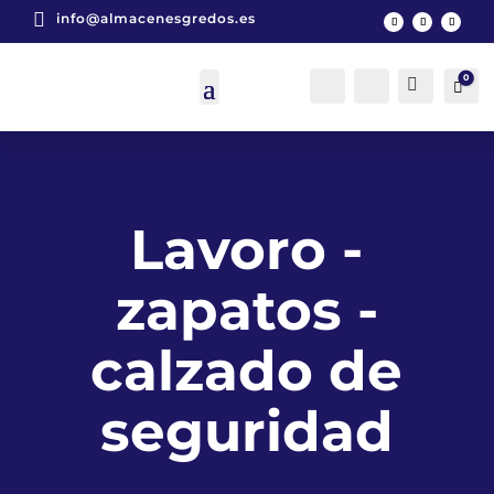

info@almacenesgredos.es
0
Cuenta
Buscar
Car
0
Lavoro -
zapatos -
calzado de
seguridad