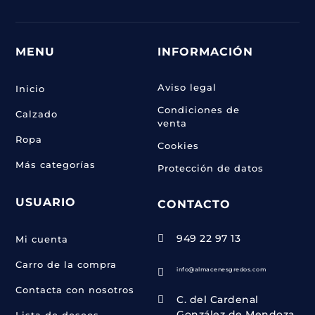
MENU
INFORMACIÓN
Aviso legal
Inicio
Condiciones de
Calzado
venta
Ropa
Cookies
Más categorías
Protección de datos
USUARIO
CONTACTO
949 22 97 13

Mi cuenta
Carro de la compra
info@almacenesgredos.com

Contacta con nosotros
C. del Cardenal

González de Mendoza,