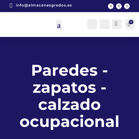

info@almacenesgredos.es
0
Cuenta
Buscar
Car
0
Paredes -
zapatos -
calzado
ocupacional