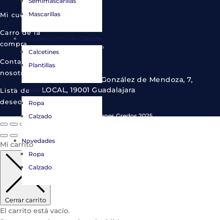
Semimascarillas
949 22 97 13
Mascarillas
Mi cuenta
Carro de la
Complementos de Calzado
compra
info@almacenesgredos.com
Calcetines
Contacta con
Plantillas
nosotros
C. del Cardenal González de Mendoza, 7,
LOCAL, 19001 Guadalajara
Ofertas
Lista de
deseos
Ropa
© Copyright Almacenes Gredos 2025.
Calzado
Novedades
Mi carrito
Ropa
Calzado
Cerrar carrito
El carrito está vacío.