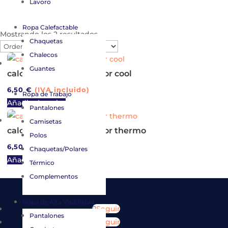
Lavoro
Ropa Calefactable
Ordenado
Mostrando los 2 resultados
Chaquetas
por
Chalecos
popularidad
Guantes
calcetin de trabajo anbor cool
6,50
€
(IVA incluido)
Ropa de Trabajo
Añadir al carrito
Pantalones
Camisetas
calcetin de trabajo anbor thermo
Polos
6,50
€
(IVA incluido)
Chaquetas/Polares
Añadir al carrito
Térmico
Complementos
Ropa de Alta Visibilidad
Seguir
Pantalones
Seguir