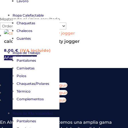
Lavoro
Ropa Calefactable
Mostrando el único resultado
Chaquetas
Chalecos
Guantes
calcetin de trabajo safety jogger
8,00
€
(IVA incluido)
Ropa de Trabajo
Añadir al carrito
Pantalones
Camisetas
Polos
Chaquetas/Polares
Seguir
Térmico
Seguir
Complementos
Seguir
Ropa de Alta Visibilidad
Pantalones
En Almacenes Gredos ofrecemos una amplia gama