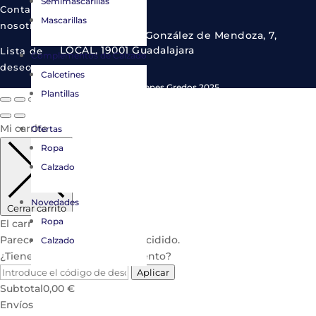
Semimascarillas
Contacta con
Mascarillas
nosotros
C. del Cardenal González de Mendoza, 7,
LOCAL, 19001 Guadalajara
Lista de
Complementos de Calzado
deseos
Calcetines
© Copyright Almacenes Gredos 2025.
Plantillas
Mi carrito
Ofertas
Ropa
Calzado
Novedades
Cerrar carrito
Ropa
El carrito está vacío.
Parece que aún no te has decidido.
Calzado
¿Tienes un código de descuento?
Aplicar
Subtotal
0,00
€
Envíos