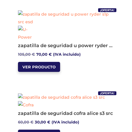
múltiples
60,00 €.
30,00 €.
página
variantes.
de
¡OFERTA!
Las
producto
opciones
se
pueden
zapatilla de seguridad u power ryder s1p src esd
elegir
El
El
105,00
€
70,00
€
(IVA incluido)
en
Este
precio
precio
la
VER PRODUCTO
producto
original
actual
página
tiene
era:
es:
de
múltiples
105,00 €.
70,00 €.
producto
variantes.
¡OFERTA!
Las
opciones
zapatilla de seguridad cofra alice s3 src
se
El
El
60,00
€
30,00
€
(IVA incluido)
pueden
Este
precio
precio
elegir