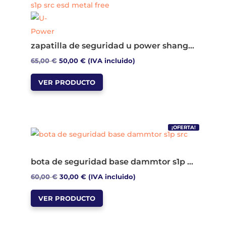
zapatilla de seguridad u power shanghai s1p src esd metal free
El
El
65,00
€
50,00
€
(IVA incluido)
Este
precio
precio
VER PRODUCTO
producto
original
actual
tiene
era:
es:
múltiples
65,00 €.
50,00 €.
variantes.
¡OFERTA!
Las
opciones
bota de seguridad base dammtor s1p src
se
El
El
60,00
€
30,00
€
(IVA incluido)
pueden
Este
precio
precio
elegir
VER PRODUCTO
producto
original
actual
en
tiene
era:
es:
la