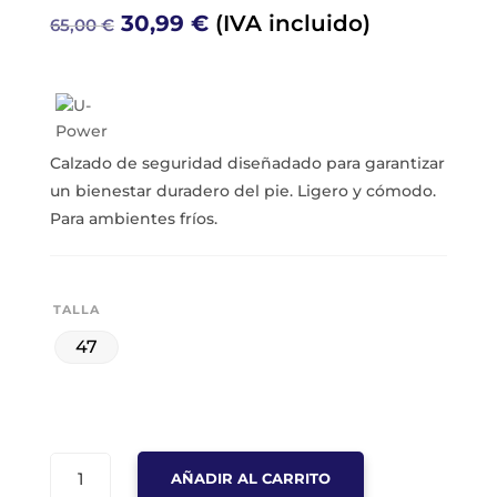
El
El
30,99
€
(IVA incluido)
65,00
€
precio
precio
original
actual
era:
es:
65,00 €.
30,99 €.
Calzado de seguridad diseñadado para garantizar
un bienestar duradero del pie. Ligero y cómodo.
Para ambientes fríos.
TALLA
47
BOTA
AÑADIR AL CARRITO
DE