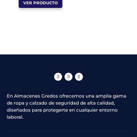
VER PRODUCTO
producto
original
actual
en
tiene
era:
es:
la
múltiples
60,00 €.
30,00 €.
página
variantes.
de
Las
producto
opciones
se
pueden
elegir
en
la
página
En Almacenes Gredos ofrecemos una amplia gama
de
de ropa y calzado de seguridad de alta calidad,
producto
diseñados para protegerte en cualquier entorno
laboral.