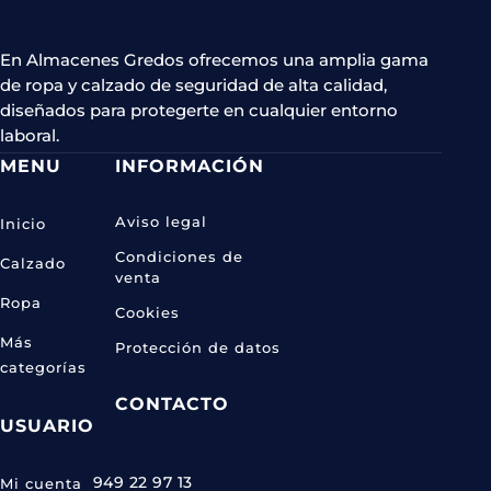
se
página
pueden
de
En Almacenes Gredos ofrecemos una amplia gama
elegir
de ropa y calzado de seguridad de alta calidad,
producto
en
diseñados para protegerte en cualquier entorno
la
laboral.
página
MENU
INFORMACIÓN
de
producto
Aviso legal
Inicio
Condiciones de
Calzado
venta
Ropa
Cookies
Más
Protección de datos
categorías
CONTACTO
USUARIO
949 22 97 13
Mi cuenta