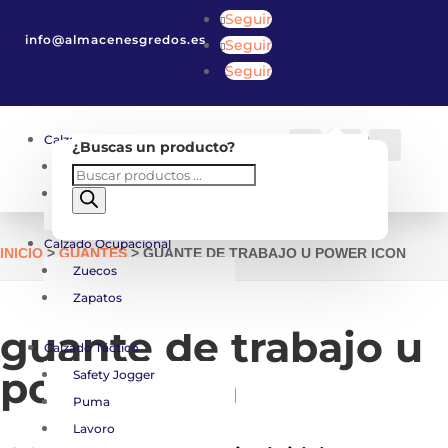
Seguir
info@almacenesgredos.es
Seguir
Seguir
Calzado de Seguridad
Carro
0
0,00
€
¿Buscas un producto?
Cuenta
Buscar
Botas
Búsqueda
Zapatos
de
productos
Calzado Ocupacional
INICIO
>
GUANTES
> GUANTE DE TRABAJO U POWER ICON
Zuecos
Zapatos
guante de trabajo u
Calzado Táctico
power icon
Safety Jogger
Puma
Lavoro