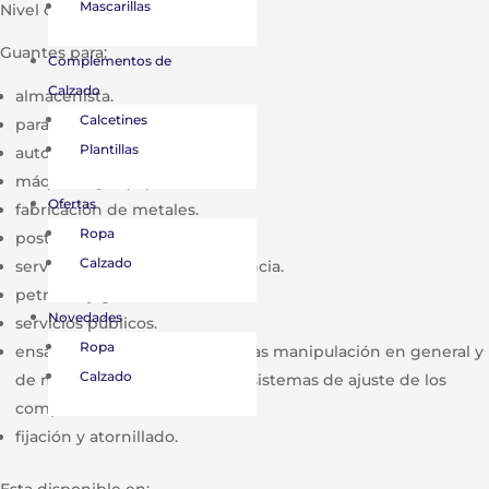
Mascarillas
Nivel de destreza 5.
Guantes para:
Complementos de
Calzado
almacenista.
Calcetines
para el sector aeroespacial.
Plantillas
automoción.
máquinas y equipos.
Ofertas
fabricación de metales.
Ropa
postventa automoción.
Calzado
servicios médicos de emergencia.
petróleo y gas.
Novedades
servicios públicos.
Ropa
ensamblaje de piezas pequeñas manipulación en general y
Calzado
de materias primas y para los sistemas de ajuste de los
componentes de extracción.
fijación y atornillado.