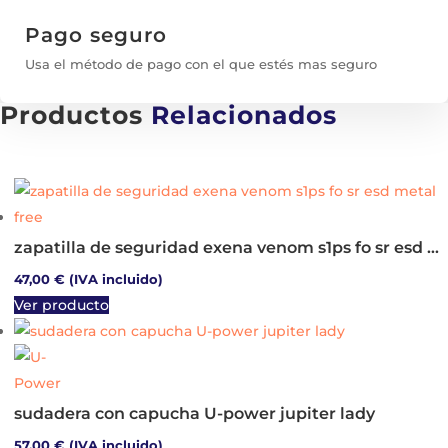
Pago seguro
Usa el método de pago con el que estés mas seguro
Productos
Relacionados
zapatilla de seguridad exena venom s1ps fo sr esd metal free
47,00
€
(IVA incluido)
Este
Ver producto
producto
tiene
múltiples
variantes.
sudadera con capucha U-power jupiter lady
Las
57,00
€
(IVA incluido)