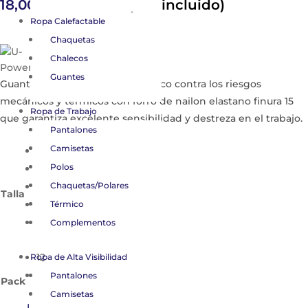
Rango
18,00
€
-
180,00
€
(IVA incluido)
de
Ropa Calefactable
precios:
Chaquetas
desde
Chalecos
18,00 €
Guantes
hasta
Guante de trabajo ligero y práctico contra los riesgos
180,00 €
mecánicos y térmicos con forro de nailon elastano finura 15
Ropa de Trabajo
que garantiza excelente sensibilidad y destreza en el trabajo.
Pantalones
Camisetas
7
Polos
8
9
Chaquetas/Polares
Talla
10
Térmico
11
Complementos
12
Ropa de Alta Visibilidad
144
Pantalones
Pack
Camisetas
Limpiar