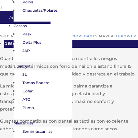
Polos
guante
Chaquetas/Polares
de
Añadir al carrito
trabajo
Cascos
u
Kask
power
SKU:
N/D
CATEGORÍAS:
GUANTES
,
NOVEDADES
MARCA:
U-POWER
icon
Delta Plus
DESCRIPCIÓN
cantidad
JAR
Guante de trabajo ligero y práctico contra los riesgos
mecánicos y térmicos con forro de nailon elastano finura 15
Guantes
que garantiza excelente sensibilidad y destreza en el trabajo.
3L
Tomas Bodero
La micro-espuma de nitrilo en la palma garantiza a
Cofan
estos guantes amarillos de trabajo elasticidad y
ATG
transpirabilidad, proporcionando máximo confort y
Puma
protección durante todo el día.
Guantes compatibles con pantallas táctiles con excelente
Mascarillas
adherencia tanto en entornos húmedos como secos.
Semimascarillas