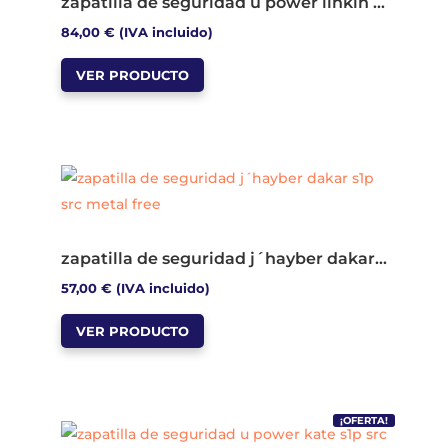
zapatilla de seguridad u power linkin s3 ci src esd metal free
84,00
€
(IVA incluido)
Este
VER PRODUCTO
producto
tiene
múltiples
variantes.
Las
opciones
se
zapatilla de seguridad j´hayber dakar s1p src metal free
pueden
57,00
€
(IVA incluido)
elegir
Este
en
VER PRODUCTO
producto
la
tiene
página
múltiples
de
variantes.
producto
¡OFERTA!
Las