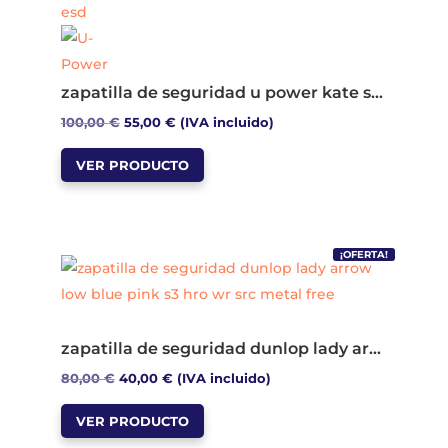
opciones
se
pueden
zapatilla de seguridad u power kate s1p src esd
elegir
El
El
100,00
€
55,00
€
(IVA incluido)
en
Este
precio
precio
la
VER PRODUCTO
producto
original
actual
página
tiene
era:
es:
de
múltiples
100,00 €.
55,00 €.
producto
variantes.
¡OFERTA!
Las
opciones
se
zapatilla de seguridad dunlop lady arrow line blue pink s3 hro wr src metal free
pueden
El
El
80,00
€
40,00
€
(IVA incluido)
elegir
Este
precio
precio
en
VER PRODUCTO
producto
original
actual
la