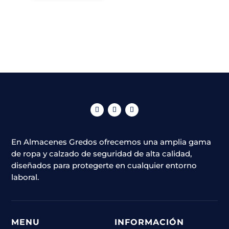
tiene
era:
es:
página
múltiples
80,00 €.
40,00 €.
de
variantes.
producto
Las
opciones
se
pueden
elegir
en
la
página
En Almacenes Gredos ofrecemos una amplia gama
de
de ropa y calzado de seguridad de alta calidad,
producto
diseñados para protegerte en cualquier entorno
laboral.
MENU
INFORMACIÓN