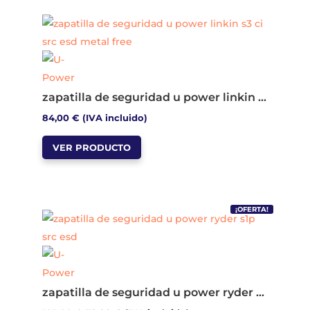
variantes.
Las
opciones
se
pueden
zapatilla de seguridad u power linkin s3 ci src esd metal free
elegir
84,00
€
(IVA incluido)
en
Este
la
VER PRODUCTO
producto
página
tiene
de
múltiples
producto
variantes.
¡OFERTA!
Las
opciones
se
pueden
zapatilla de seguridad u power ryder s1p src esd
elegir