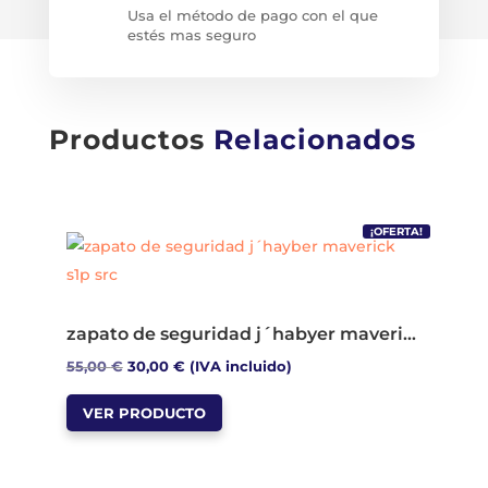
Usa el método de pago con el que
estés mas seguro
Productos
Relacionados
¡OFERTA!
zapato de seguridad j´habyer maverick s1p src
El
El
55,00
€
30,00
€
(IVA incluido)
Este
precio
precio
VER PRODUCTO
producto
original
actual
tiene
era:
es:
múltiples
55,00 €.
30,00 €.