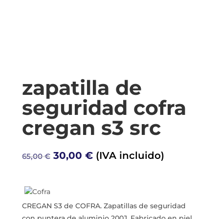
zapatilla de
seguridad cofra
cregan s3 src
El
El
30,00
€
(IVA incluido)
65,00
€
precio
precio
original
actual
era:
es:
65,00 €.
30,00 €.
CREGAN S3 de COFRA. Zapatillas de seguridad
con puntera de aluminio 200J. Fabricado en piel