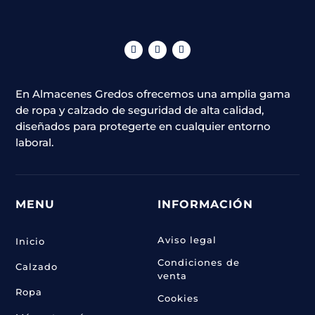
pueden
elegir
en
la
página
En Almacenes Gredos ofrecemos una amplia gama
de
de ropa y calzado de seguridad de alta calidad,
producto
diseñados para protegerte en cualquier entorno
laboral.
MENU
INFORMACIÓN
Aviso legal
Inicio
Condiciones de
Calzado
venta
Ropa
Cookies