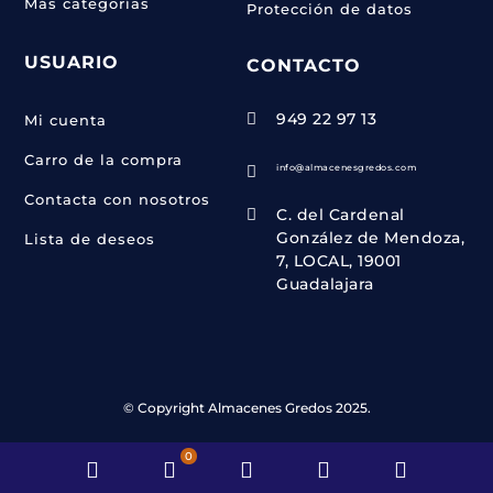
Más categorías
Protección de datos
USUARIO
CONTACTO
949 22 97 13

Mi cuenta
Carro de la compra
info@almacenesgredos.com

Contacta con nosotros
C. del Cardenal

González de Mendoza,
Lista de deseos
7, LOCAL, 19001
Guadalajara
© Copyright Almacenes Gredos 2025.
0
Inicio
WooCommerce
Phone
Email
Whats