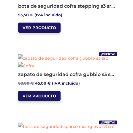
bota de seguridad cofra stepping s3 src metal free
53,50
€
(IVA incluido)
Este
VER PRODUCTO
producto
tiene
múltiples
variantes.
¡OFERTA!
Las
opciones
zapato de seguridad cofra gubbio s3 src
se
El
El
60,00
€
45,00
€
(IVA incluido)
pueden
Este
precio
precio
elegir
VER PRODUCTO
producto
original
actual
en
tiene
era:
es:
la
múltiples
60,00 €.
45,00 €.
página
variantes.
de
¡OFERTA!
Las
producto