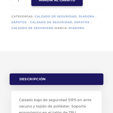
AÑADIR AL CARRITO
DE
SEGURIDAD
DIADORA
CATEGORÍAS:
CALZADO DE SEGURIDAD
,
DIADORA -
RUN
ZAPATOS - CALZADO DE SEGURIDAD
,
ZAPATOS -
NET
CALZADO DE SEGURIDAD
MARCA:
DIADORA
S1P
SRC
CANTIDAD
DESCRIPCIÓN
Calzado bajo de seguridad S1PS en ante
vacuno y tejido de poliéster. Soporte
ergonómico en el talón de TPU.