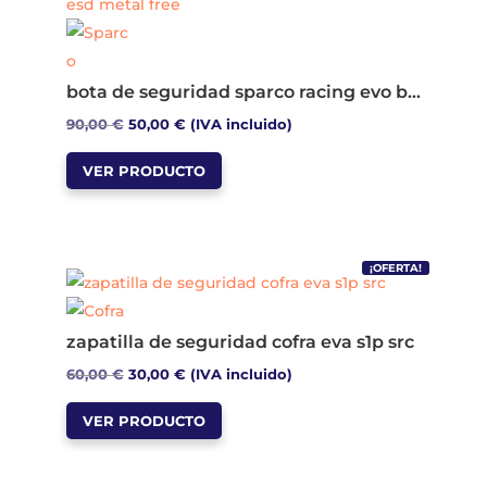
opciones
se
pueden
bota de seguridad sparco racing evo bruce s3 src esd metal free
elegir
El
El
90,00
€
50,00
€
(IVA incluido)
en
Este
precio
precio
la
VER PRODUCTO
producto
original
actual
página
tiene
era:
es:
de
múltiples
90,00 €.
50,00 €.
producto
variantes.
¡OFERTA!
Las
opciones
zapatilla de seguridad cofra eva s1p src
se
El
El
60,00
€
30,00
€
(IVA incluido)
pueden
Este
precio
precio
elegir
VER PRODUCTO
producto
original
actual
en
tiene
era:
es:
la
múltiples
60,00 €.
30,00 €.