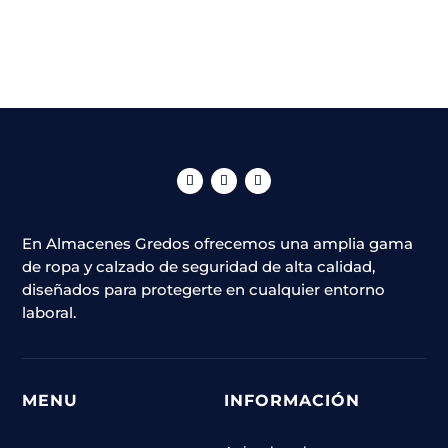
página
variantes.
de
Las
producto
opciones
se
pueden
elegir
en
la
página
En Almacenes Gredos ofrecemos una amplia gama
de
de ropa y calzado de seguridad de alta calidad,
producto
diseñados para protegerte en cualquier entorno
laboral.
MENU
INFORMACIÓN