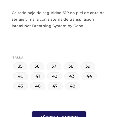
Calzado bajo de seguridad S1P en piel de ante de
serraje y malla con sistema de transpiración
lateral Net Breathing System by Geox.
TALLA
35
36
37
38
39
40
41
42
43
44
45
46
47
48
ZAPATILLA