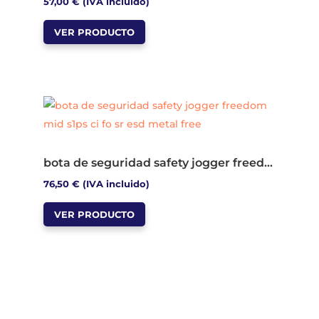
57,00
€
(IVA incluido)
en
Este
la
VER PRODUCTO
producto
página
tiene
de
múltiples
producto
variantes.
Las
opciones
se
bota de seguridad safety jogger freedom mid s1ps ci fo sr esd metal free
pueden
76,50
€
(IVA incluido)
elegir
Este
en
VER PRODUCTO
producto
la
tiene
página
múltiples
de
variantes.
producto
Las
opciones