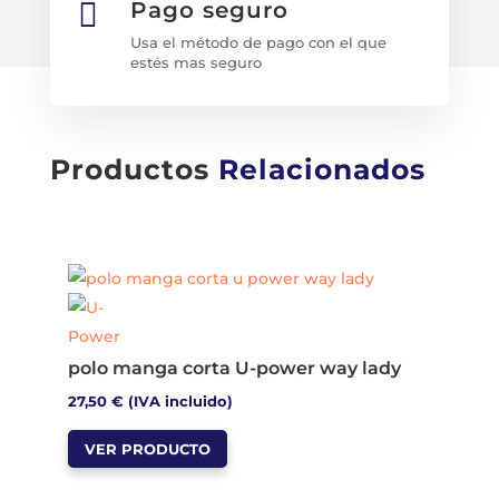

Pago seguro
Usa el método de pago con el que
estés mas seguro
Productos
Relacionados
polo manga corta U-power way lady
27,50
€
(IVA incluido)
Este
VER PRODUCTO
producto
tiene