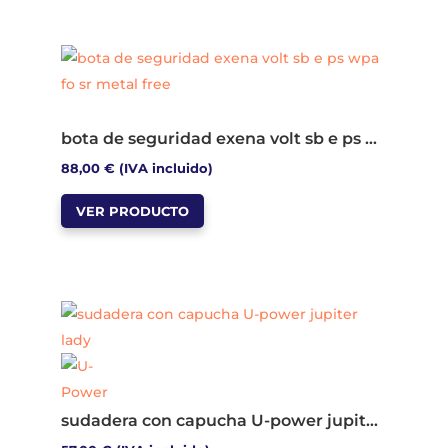
múltiples
variantes.
Las
opciones
se
bota de seguridad exena volt sb e ps wpa fo sr metal free
pueden
88,00
€
(IVA incluido)
elegir
Este
en
VER PRODUCTO
producto
la
tiene
página
múltiples
de
variantes.
producto
Las
opciones
se
pueden
sudadera con capucha U-power jupiter lady
elegir