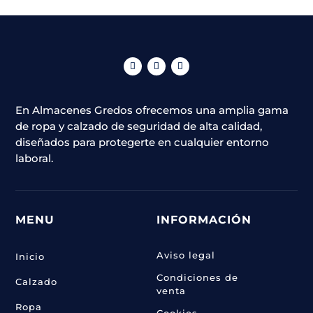
se
pueden
elegir
en
la
página
En Almacenes Gredos ofrecemos una amplia gama
de
de ropa y calzado de seguridad de alta calidad,
producto
diseñados para protegerte en cualquier entorno
laboral.
MENU
INFORMACIÓN
Aviso legal
Inicio
Condiciones de
Calzado
venta
Ropa
Cookies