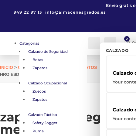
Envio gratis 
949 22 97 13
info@almacenesgredos.es
0
Carr
0,
Categorías
Cuenta
Buscar
CALZADO
Calzado de Seguridad
Botas
INICIO
>
CALZADO DE SEGURIDAD
>
ZAPATOS - CALZADO DE S
Zapatos
Calzado 
HRO ESD METAL FREE
Your conte
Calzado Ocupacional
Zuecos
Zapatos
Calzado 
zapatilla de segurida
Calzado Táctico
Your conte
Safety Jogger
metal free
Puma