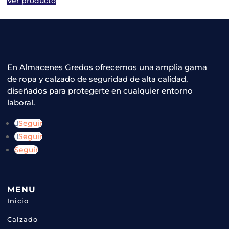
Este
Ver producto
elegir
Las
producto
en
opciones
tiene
la
se
múltiples
página
pueden
variantes.
de
elegir
Las
En Almacenes Gredos ofrecemos una amplia gama
producto
en
de ropa y calzado de seguridad de alta calidad,
opciones
la
diseñados para protegerte en cualquier entorno
se
página
laboral.
pueden
de
elegir
Seguir
producto
en
Seguir
la
Seguir
página
de
producto
MENU
Inicio
Calzado