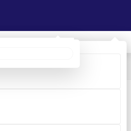
PATILLA DE SEGURIDAD SPARCO IMPULSE LUTON S1PS SR FO
n s1ps sr fo hro esd