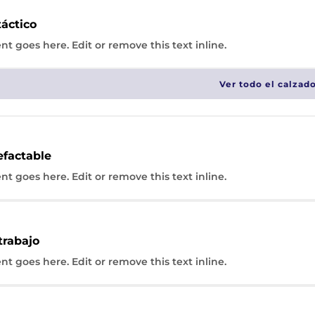
táctico
nt goes here. Edit or remove this text inline.
Ver todo el calzad
n los cuales se ande mucho.
efactable
6
47
48
nt goes here. Edit or remove this text inline.
trabajo
nt goes here. Edit or remove this text inline.
SPARCO - ZAPATOS - CALZADO DE SEGURIDAD
,
ZAPATOS - CALZAD