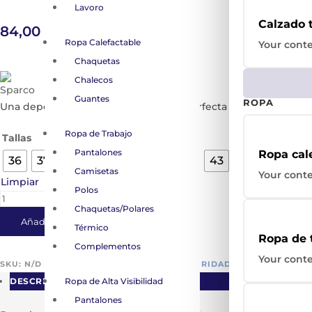
Lavoro
Calzado 
84,00
€
(IVA incluido)
Ropa Calefactable
Your conte
Chaquetas
Chalecos
Guantes
ROPA
Una deportiva ultra ligera y cómoda, perfecta para trabajos e
Ropa de Trabajo
Tallas
Pantalones
Ropa cal
36
37
38
39
40
41
42
43
44
45
4
Camisetas
Your conte
Limpiar
Polos
zapatilla
Chaquetas/Polares
de
Añadir al carrito
Térmico
seguridad
Ropa de 
sparco
Complementos
Your conte
impulse
SKU:
N/D
CATEGORÍAS:
CALZADO DE SEGURIDAD
,
MÁS POPULAR
,
luton
DESCRIPCIÓN
Ropa de Alta Visibilidad
s1ps
Pantalones
sr