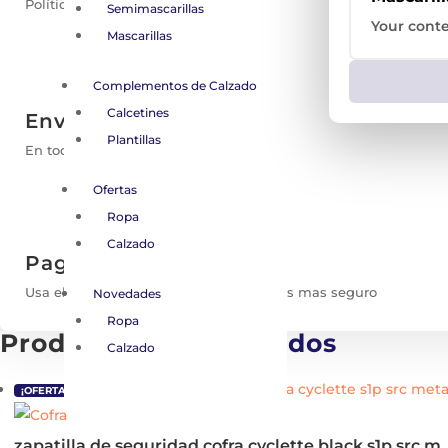
Política de reembolso de 30 días
Semimascarillas
Your conte
Mascarillas
Complementos de Calzado
Calcetines
Envío gratis
Plantillas
En todos los pedidos superiores a 120€
Ofertas
Ropa
Calzado
Pago seguro
Usa el método de pago con el que estés mas seguro
Novedades
Ropa
Productos
Relacionados
Calzado
¡OFERTA!
zapatilla de seguridad cofra cyclett