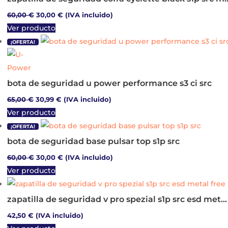
El
El
60,00
€
30,00
€
(IVA incluido)
Este
Ver producto
precio
precio
producto
original
actual
¡OFERTA!
tiene
era:
es:
múltiples
60,00 €.
30,00 €.
variantes.
bota de seguridad u power performance s3 ci src
Las
El
El
65,00
€
30,99
€
(IVA incluido)
opciones
Este
Ver producto
precio
precio
se
producto
original
actual
¡OFERTA!
pueden
tiene
era:
es:
bota de seguridad base pulsar top s1p src
elegir
múltiples
65,00 €.
30,99 €.
El
El
60,00
€
30,00
€
(IVA incluido)
en
variantes.
Este
Ver producto
precio
precio
la
Las
producto
original
actual
página
opciones
tiene
era:
es:
zapatilla de seguridad v pro spezial s1p src esd metal free
de
se
múltiples
60,00 €.
30,00 €.
producto
42,50
€
(IVA incluido)
pueden
variantes.