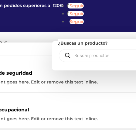
en pedidos superiores a 120€
Seguir
Seguir
Seguir
o
00
€
¿Buscas un producto?
Búsqueda
de
productos
EGURIDAD
>
SPARCO - ZAPATOS - CALZADO DE SEGURIDAD
> ZA
de seguridad
nt goes here. Edit or remove this text inline.
ocupacional
d sparco impulse luto
nt goes here. Edit or remove this text inline.