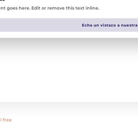
nt goes here. Edit or remove this text inline.
Echa un vistazo a nuestra
e black s1p src metal free