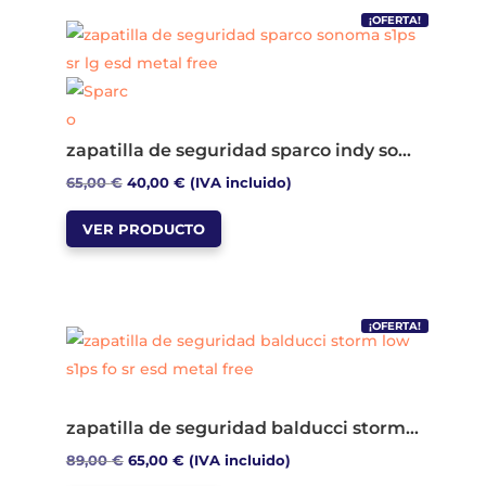
variantes.
¡OFERTA!
Las
opciones
se
pueden
zapatilla de seguridad sparco indy sonoma s1ps sr lg esd metal free
elegir
El
El
65,00
€
40,00
€
(IVA incluido)
en
Este
precio
precio
la
VER PRODUCTO
producto
original
actual
página
tiene
era:
es:
de
múltiples
65,00 €.
40,00 €.
producto
variantes.
¡OFERTA!
Las
opciones
se
zapatilla de seguridad balducci storm low s1ps fo sr esd metal free
pueden
El
El
89,00
€
65,00
€
(IVA incluido)
elegir