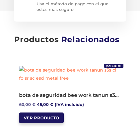
Usa el método de pago con el que
estés mas seguro
Productos
Relacionados
¡OFERTA!
bota de seguridad bee work tanun s3s ci fo sr sc esd metal free
El
El
60,00
€
45,00
€
(IVA incluido)
Este
precio
precio
VER PRODUCTO
producto
original
actual
tiene
era:
es:
múltiples
60,00 €.
45,00 €.