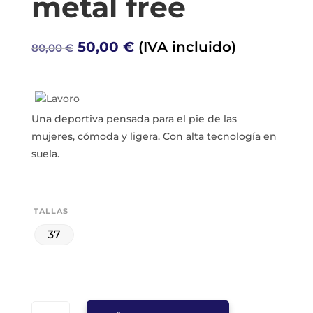
metal free
El
El
50,00
€
(IVA incluido)
80,00
€
precio
precio
original
actual
era:
es:
80,00 €.
50,00 €.
Una deportiva pensada para el pie de las
mujeres, cómoda y ligera. Con alta tecnología en
suela.
TALLAS
37
ZAPATILLA