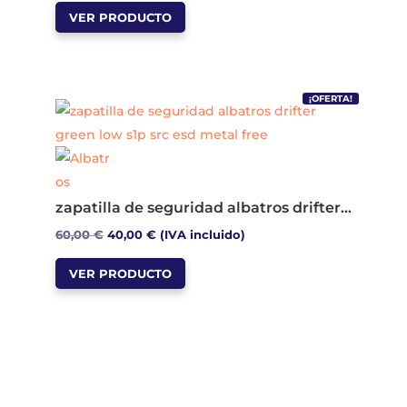
Este
precio
precio
en
VER PRODUCTO
producto
original
actual
la
tiene
era:
es:
página
múltiples
89,00 €.
65,00 €.
de
variantes.
producto
¡OFERTA!
Las
opciones
se
pueden
zapatilla de seguridad albatros drifter green low s1p src esd metal free
elegir
El
El
60,00
€
40,00
€
(IVA incluido)
en
Este
precio
precio
la
VER PRODUCTO
producto
original
actual
página
tiene
era:
es:
de
múltiples
60,00 €.
40,00 €.
producto
variantes.
Las
opciones