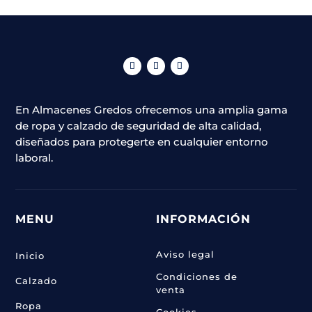
se
pueden
elegir
en
la
página
En Almacenes Gredos ofrecemos una amplia gama
de
de ropa y calzado de seguridad de alta calidad,
producto
diseñados para protegerte en cualquier entorno
laboral.
MENU
INFORMACIÓN
Aviso legal
Inicio
Condiciones de
Calzado
venta
Ropa
Cookies